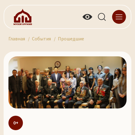
Главная
События
Прошедшие
0+