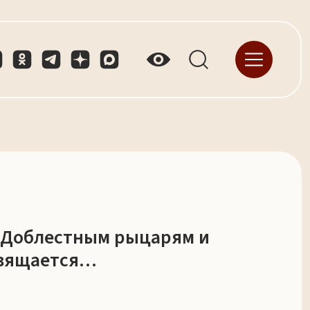
ь. Доблестным рыцарям и
свящается…