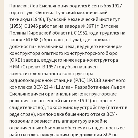
Панасюк Лев Емельянович родился 6 сентября 1927
года в Туле. Окончил Тульский механический
техникум (1946), Тульский механический институт
(1955). С 1946 работал на заводе № 367 (г. Вятские
Поляны Кировской области). С 1952 года трудился на
заводе № 668 («Арсенал», г. Тула), где занимал
должности - начальника цеха, ведущего инженера-
конструктора опытного конструкторского бюро
(ОКБ) завода, ведущего инженера-конструктора
НИИ «Стрела». В 1957 году был назначен
заместителем главного конструктора
радиолокационной станции (РЛС) 1РЛЗЗ зенитного
комплекса ЗСУ-23-4 «Шилка». Разработанные Львом
Емельяновичем оригинальные конструкторские
решения - по антенной системе РЛС (авторское
свидетельство), токосъемному устройству (патент в
ряде стран), компоновке башенного отсека ЗСУ -
позволили разместить аппаратуру в крайне
ограниченных объемах и обеспечить надежность ее
работы в жестких условиях при движении ЗСУ по