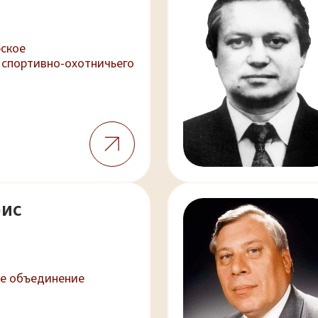
рское
 спортивно-охотничьего
рис
е объединение