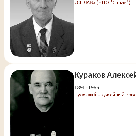
«СПЛАВ» (НПО "Сплав")
Кураков Алексе
1891–1966
Тульский оружейный заво