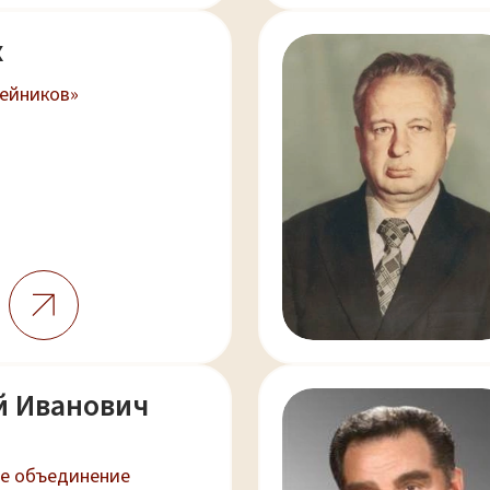
х
жейников»
й Иванович
е объединение