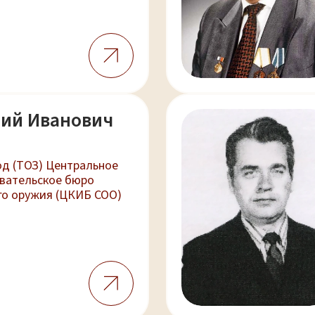
рий Иванович
од (ТОЗ) Центральное
овательское бюро
го оружия (ЦКИБ СОО)