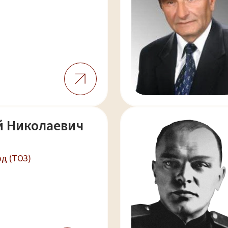
й Николаевич
д (ТОЗ)