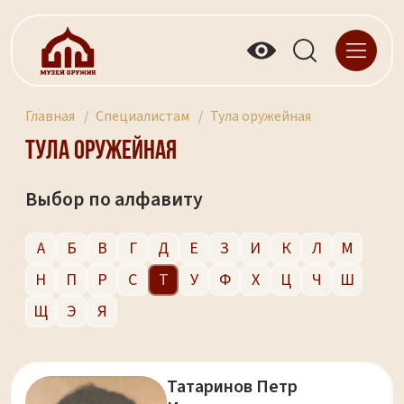
Главная
Специалистам
Тула оружейная
Тула оружейная
Выбор по алфавиту
А
Б
В
Г
Д
Е
З
И
К
Л
М
Н
П
Р
С
Т
У
Ф
Х
Ц
Ч
Ш
Щ
Э
Я
Татаринов Петр