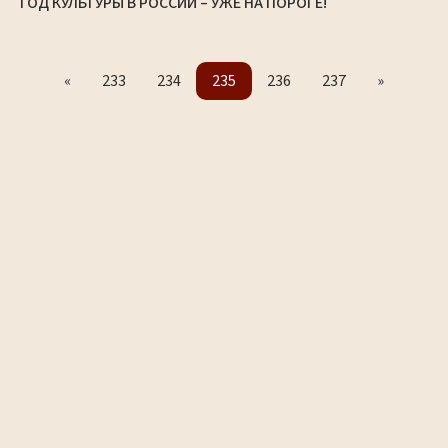
ГОД КУЛЬТУРЫ В РОССИИ – УЖЕ НА ПОРОГЕ!
«
233
234
235
236
237
»