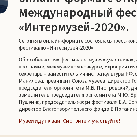
Международный фес
«Интермузей-2020».
Сегодня в онлайн-формате состоялась пресс-ко
фестивалю «Интермузей-2020».
Об особенностях фестиваля, музеях-участниках,
программе, межмузейном конкурсе, мероприятиях
секретарь – заместитель министра культуры РФ,
Манилова; президент Союза музеев, директор Г
председателя оргкомитета М.Б. Пиотровский; ди
заместитель председателя оргкомитета М.Ю. Бры
Пушкина, председатель жюри фестиваля Е.А. Бога
директор Благотворительного фонда В.Потанина
Музеи идут к вам! Смотрите и участвуйте!