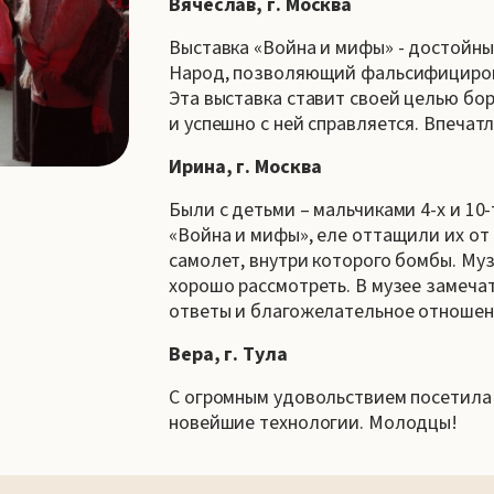
Вячеслав, г. Москва
Выставка «Война и мифы» - достойны
Народ, позволяющий фальсифицирова
Эта выставка ставит своей целью бо
и успешно с ней справляется. Впеча
Ирина, г. Москва
Были с детьми – мальчиками 4-х и 10-
«Война и мифы», еле оттащили их от
самолет, внутри которого бомбы. Муз
хорошо рассмотреть. В музее замечат
ответы и благожелательное отношен
Вера, г. Тула
С огромным удовольствием посетила 
новейшие технологии. Молодцы!