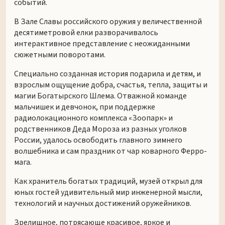
событий.
В Зале Славы российского оружия у величественной
десятиметровой елки разворачивалось
интерактивное представление с неожиданными
сюжетными поворотами.
Специально созданная история подарила и детям, и
взрослым ощущение добра, счастья, тепла, защиты и
магии Богатырского Шлема. Отважной команде
мальчишек и девчонок, при поддержке
радиолокационного комплекса «Зоопарк» и
родственников Деда Мороза из разных уголков
России, удалось освободить главного зимнего
волшебника и сам праздник от чар коварного Ферро-
мага.
Как хранитель богатых традиций, музей открыл для
юных гостей удивительный мир инженерной мысли,
технологий и научных достижений оружейников.
Зрелищное, потрясающе красивое, яркое и