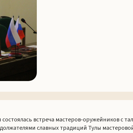
я состоялась встреча мастеров-оружейников с т
одолжателями славных традиций Тулы мастеровой