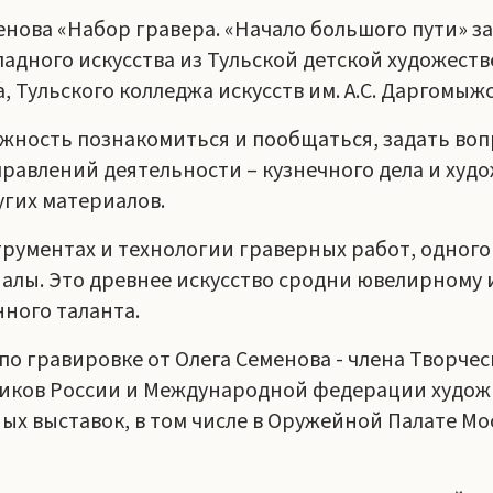
енова «Набор гравера. «Начало большого пути» з
дного искусства из Тульской детской художестве
, Тульского колледжа искусств им. А.С. Даргомыжс
ожность познакомиться и пообщаться, задать во
равлений деятельности – кузнечного дела и худ
угих материалов.
трументах и технологии граверных работ, одного
лы. Это древнее искусство сродни ювелирному и
нного таланта.
по гравировке от Олега Семенова - члена Творчес
ников России и Международной федерации худож
х выставок, в том числе в Оружейной Палате Мос