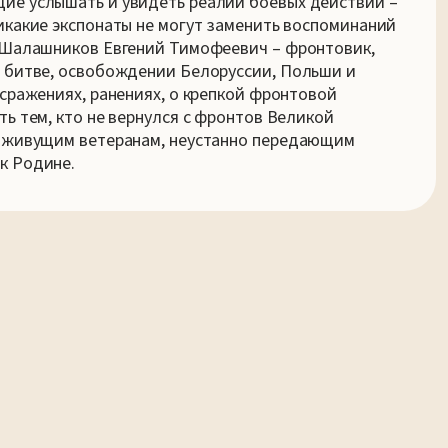
ие услышать и увидеть реалии боевых действий –
икакие экспонаты не могут заменить воспоминаний
. Шалашников Евгений Тимофеевич – фронтовик,
й битве, освобождении Белоруссии, Польши и
 сражениях, ранениях, о крепкой фронтовой
ь тем, кто не вернулся с фронтов Великой
е живущим ветеранам, неустанно передающим
к Родине.