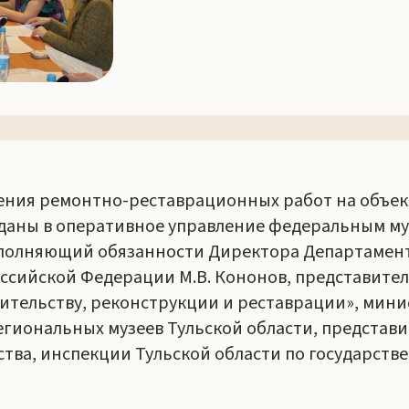
ения ремонтно-реставрационных работ на объект
реданы в оперативное управление федеральным му
полняющий обязанности Директора Департамент
ссийской Федерации М.В. Кононов, представите
тельству, реконструкции и реставрации», минис
гиональных музеев Тульской области, представи
ва, инспекции Тульской области по государстве