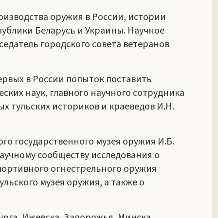
оизводства оружия в России, истории
публики Беларусь и Украины. Научное
седатель городского совета ветеранов
ервых в России попыток поставить
ских наук, главного научного сотрудника
ых тульских историков и краеведов И.Н.
о государственного музея оружия И.Б.
 научному сообществу исследования о
спортивного огнестрельного оружия
ульского музея оружия, а также о
урга, Ижевска, Запорожья, Минска,