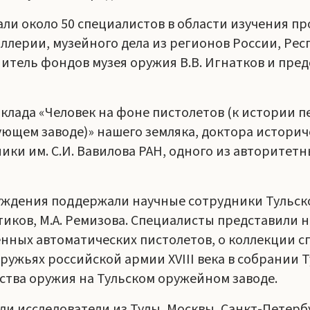
ли около 50 специалистов в области изучения пр
ллерии, музейного дела из регионов России, Рес
тель фондов музея оружия В.В. Игнатков и пред
клада «Человек на фоне пистолетов (к истории п
щем заводе)» нашего земляка, доктора историче
ки им. С.И. Вавилова РАН, одного из авторитетн
ждения поддержали научные сотрудники Тульског
Костиков, М.А. Ремизова. Специалисты представили
нных автоматических пистолетов, о коллекции 
ужьях российской армии XVIII века в собрании Т
ства оружия на Тульском оружейном заводе.
и исследователи из Тулы, Москвы, Санкт-Петерб