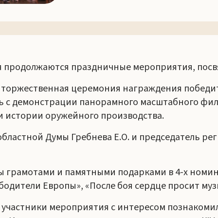
ия продолжаются праздничные мероприятия, пос
я торжественная церемония награждения победит
алась с демонстрации панорамного масштабного ф
и истории оружейного производства.
 областной Думы Гребнева Е.О. и председатель р
ы грамотами и памятными подарками в 4-х номин
ободители Европы», «После боя сердце просит му
участники мероприятия с интересом познакомили