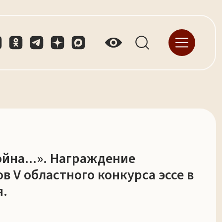
ойна...». Награждениe
в V областного конкурса эссе в
я.