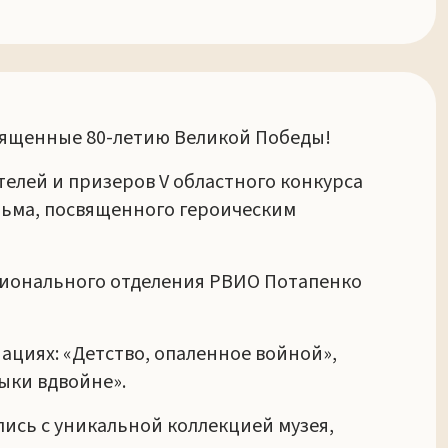
вященные 80-летию Великой Победы!
елей и призеров V областного конкурса
ильма, посвященного героическим
егионального отделения РВИО Потапенко
ациях: «Детство, опаленное войной»,
зыки вдвойне».
сь с уникальной коллекцией музея,