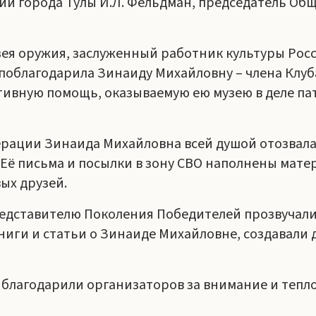
и города Тулы И.Л. Фельдман, председатель Общ
узея оружия, заслуженный работник культуры Ро
 поблагодарила Зинаиду Михайловну – члена Клуб
ивную помощь, оказываемую ею музею в деле па
ерации Зинаида Михайловна всей душой отозвалас
. Её письма и посылки в зону СВО наполнены мате
ых друзей.
редставителю Поколения Победителей прозвучали
книги и статьи о Зинаиде Михайловне, создавали
лагодарили организаторов за внимание и тепло