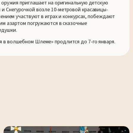
й оружия приглашает на оригинальную детскую
 и Снегурочкой возле 10-метровой красавицы-
чением участвуют в играх и конкурсах, побеждают
шим азартом погружаются в сказочные
едушки.
 в волшебном Шлеме» продлится до 7-го января.