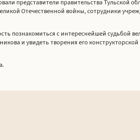
вали представители правительства Тульской об
ликой Отечественной войны, сотрудники учрежд
ость познакомиться с интереснейшей судьбой ве
кова и увидеть творения его конструкторской 
а.