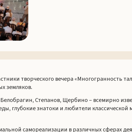
частники творческого вечера «Многогранность т
ых земляков.
в, Белобрагин, Степанов, Щербино – всемирно из
еды, глубокие знатоки и любители классической 
имальной самореализации в различных сферах де