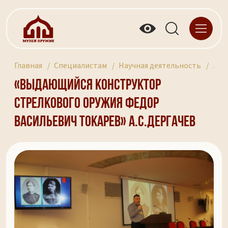
Главная
Специалистам
Научная деятельность
Лек
«Выдающийся конструктор
стрелкового оружия Федор
Васильевич Токарев» А.С.Дергачев