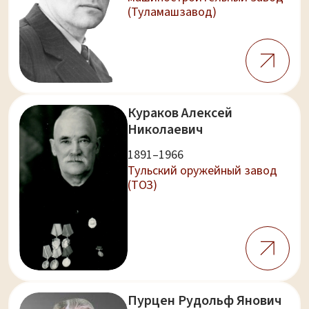
(Туламашзавод)
Кураков Алексей
Николаевич
1891–1966
Тульский оружейный завод
(ТОЗ)
Пурцен Рудольф Янович