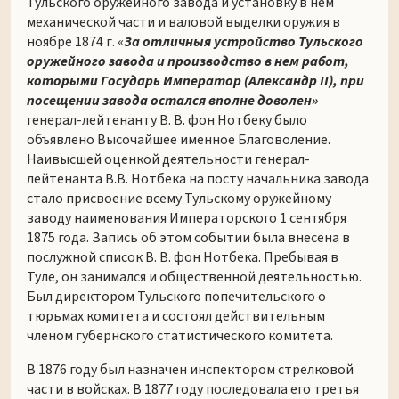
Тульского оружейного завода и установку в нем
механической части и валовой выделки оружия в
ноябре 1874 г. «
За отличныя устройство Тульского
оружейного завода и производство в нем работ,
которыми Государь Император (Александр II), при
посещении завода остался вполне доволен»
генерал-лейтенанту В. В. фон Нотбеку было
объявлено Высочайшее именное Благоволение.
Наивысшей оценкой деятельности генерал-
лейтенанта В.В. Нотбека на посту начальника завода
стало присвоение всему Тульскому оружейному
заводу наименования Императорского 1 сентября
1875 года. Запись об этом событии была внесена в
послужной список В. В. фон Нотбека. Пребывая в
Туле, он занимался и общественной деятельностью.
Был директором Тульского попечительского о
тюрьмах комитета и состоял действительным
членом губернского статистического комитета.
В 1876 году был назначен инспектором стрелковой
части в войсках. В 1877 году последовала его третья