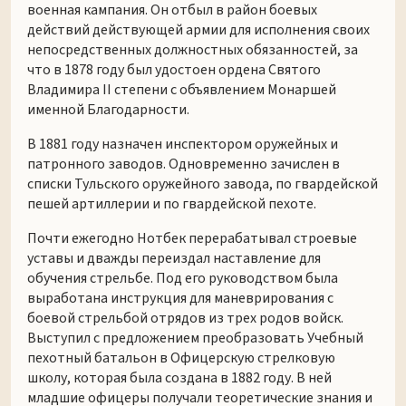
военная кампания. Он отбыл в район боевых
действий действующей армии для исполнения своих
непосредственных должностных обязанностей, за
что в 1878 году был удостоен ордена Святого
Владимира II степени с объявлением Монаршей
именной Благодарности.
В 1881 году назначен инспектором оружейных и
патронного заводов. Одновременно зачислен в
списки Тульского оружейного завода, по гвардейской
пешей артиллерии и по гвардейской пехоте.
Почти ежегодно Нотбек перерабатывал строевые
уставы и дважды переиздал наставление для
обучения стрельбе. Под его руководством была
выработана инструкция для маневрирования с
боевой стрельбой отрядов из трех родов войск.
Выступил с предложением преобразовать Учебный
пехотный батальон в Офицерскую стрелковую
школу, которая была создана в 1882 году. В ней
младшие офицеры получали теоретические знания и