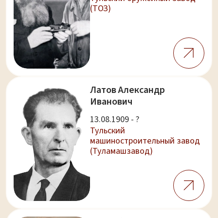
(ТОЗ)
Латов Александр
Иванович
13.08.1909 - ?
Тульский
машиностроительный завод
(Туламашзавод)