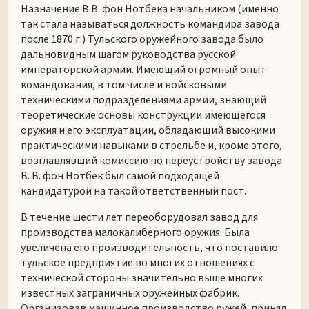
Назначение В.В. фон Нотбека начальником (именно
так стала называться должность командира завода
после 1870 г.) Тульского оружейного завода было
дальновидным шагом руководства русской
императорской армии. Имеющий огромный опыт
командования, в том числе и войсковыми
техническими подразделениями армии, знающий
теоретические основы конструкции имеющегося
оружия и его эксплуатации, обладающий высокими
практическими навыками в стрельбе и, кроме этого,
возглавлявший комиссию по переустройству завода
В. В. фон Нотбек был самой подходящей
кандидатурой на такой ответственный пост.
В течение шести лет переоборудовал завод для
производства малокалиберного оружия. Была
увеличена его производительность, что поставило
тульское предприятие во многих отношениях с
технической стороны значительно выше многих
известных заграничных оружейных фабрик.
Организовав машинное производство ружей, принял