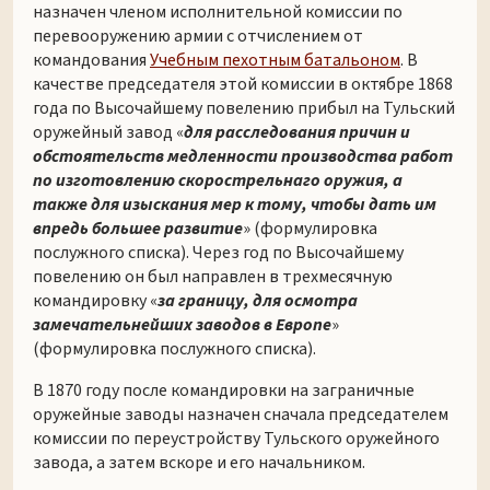
назначен членом исполнительной комиссии по
перевооружению армии с отчислением от
командования
Учебным пехотным батальоном
. В
качестве председателя этой комиссии в октябре 1868
года по Высочайшему повелению прибыл на Тульский
оружейный завод «
для расследования причин и
обстоятельств медленности производства работ
по изготовлению скорострельнаго оружия, а
также для изыскания мер к тому, чтобы дать им
впредь большее развитие
» (формулировка
послужного списка). Через год по Высочайшему
повелению он был направлен в трехмесячную
командировку «
за границу, для осмотра
замечательнейших заводов в Европе
»
(формулировка послужного списка).
В 1870 году после командировки на заграничные
оружейные заводы назначен сначала председателем
комиссии по переустройству Тульского оружейного
завода, а затем вскоре и его начальником.