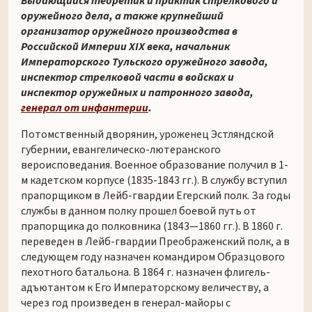
Выдающийся теоретик и практик стрелкового и
оружейного дела, а также крупнейший
организатор оружейного производства в
Российской Империи XIX века, начальник
Императорского Тульского оружейного завода
,
инспектор стрелковой части в войсках и
инспектор оружейных и патронного завода,
генерал от инфантерии
.
Потомственный дворянин, уроженец Эстляндской
губернии, евангелическо-лютеранского
вероисповедания. Военное образование получил в 1-
м кадетском корпусе (1835-1843 гг.). В службу вступил
прапорщиком в Лейб-гвардии Егерский полк. За годы
службы в данном полку прошел боевой путь от
прапорщика до полковника (1843—1860 гг.). В 1860 г.
переведен в Лейб-гвардии Преображенский полк, а в
следующем году назначен командиром Образцового
пехотного батальона. В 1864 г. назначен флигель-
адъютантом к Его Императорскому величеству, а
через год произведен в генерал-майоры с