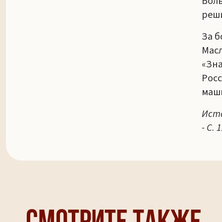
Боль
реши
За б
Мас
«Зна
Росс
маш
Исто
- С. 