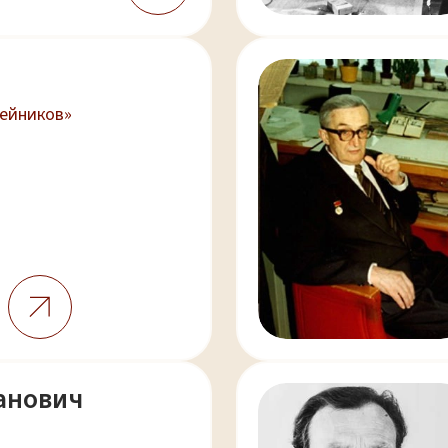
жейников»
анович