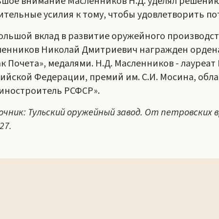
шое внимание Масленников Н.Д. уделял решению
тельные усилия к тому, чтобы удовлетворить по
ольшой вклад в развитие оружейного производс
ленников Николай Дмитриевич награжден орден
к Почета», медалями. Н.Д. Масленников - лауреа
ийской Федерации, премий им. С.И. Мосина, обл
иностроитель РСФСР».
чник: Тульский оружейный завод. От петровских вре
127.