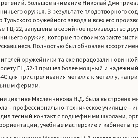
бретений. Большое внимание Николай Дмитриеви
ничьего оружья. В результате плодотворного со
 Тульского оружейного завода и всех его произв
е ТЦ-22, запущены в серийное производство др
ничьего оружия, которые по своим характерист
скавшиеся. Полностью был обновлен ассортимен
ителей оружейники также порадовали новинкой
олету ПЦ 52-1 пришел более мощный и надежный
4С для пристреливания металла к металлу, напр
льным фермам.
нициативе Масленникова Н.Д. была выстроена м
ла – профессионально-техническое училище – инс
дил тесный контакт с подшефными школами, орг
ориентации, учебные мастерские и кабинеты тру