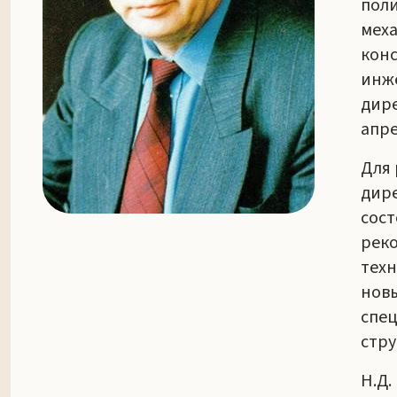
поли
меха
конс
инже
дире
апре
Для 
дире
сост
реко
техн
новы
спе
стру
Н.Д.