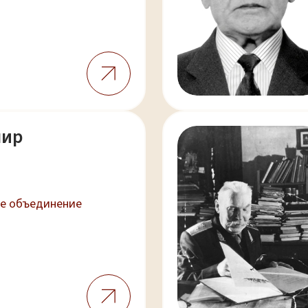
мир
е объединение