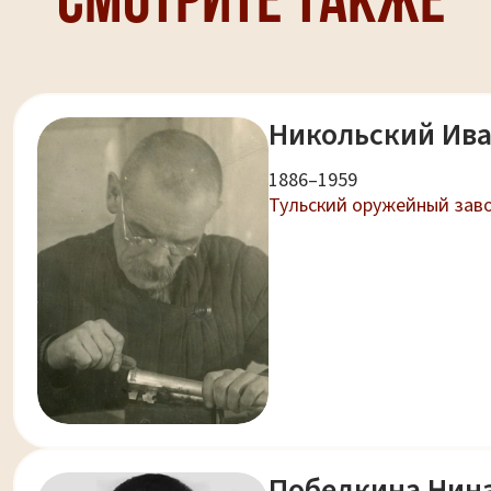
Смотрите также
Никольский Ив
1886–1959
Тульский оружейный заво
Победкина Нина