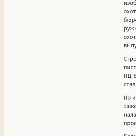
изо
охот
бюро
ружь
охот
выпу
Стро
пист
ПЦ-8
ста
По и
«шко
нала
проф