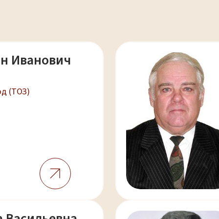
ан Иванович
д (ТОЗ)
 Васильевна