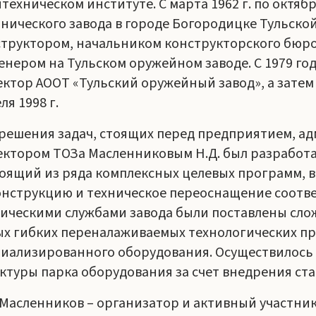
техническом институте. С марта 1962 г. по октяб
нического завода в городе Богородицке Тульской 
труктором, начальником конструкторского бюро
нером на Тульском оружейном заводе. С 1979 года
ктор АООТ «Тульский оружейный завод», а затем
ля 1998 г.
решения задач, стоящих перед предприятием, ад
ктором ТОЗа Масленниковым Н.Д. был разработа
оящий из ряда комплексных целевых программ, 
нструкцию и техническое переоснащение соотв
ическими службами завода были поставлены сл
х гибких переналаживаемых технологических п
циализированного оборудования. Осуществилос
ктуры парка оборудования за счет внедрения ста
 Масленников – организатор и активный участни