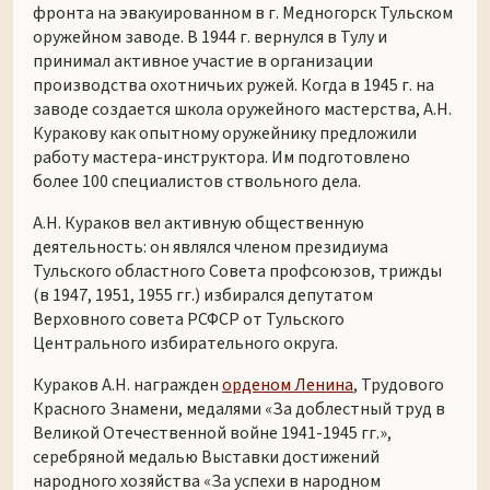
фронта на эвакуированном в г. Медногорск Тульском
оружейном заводе. В 1944 г. вернулся в Тулу и
принимал активное участие в организации
производства охотничьих ружей. Когда в 1945 г. на
заводе создается школа оружейного мастерства, А.Н.
Куракову как опытному оружейнику предложили
работу мастера-инструктора. Им подготовлено
более 100 специалистов ствольного дела.
А.Н. Кураков вел активную общественную
деятельность: он являлся членом президиума
Тульского областного Совета профсоюзов, трижды
(в 1947, 1951, 1955 гг.) избирался депутатом
Верховного совета РСФСР от Тульского
Центрального избирательного округа.
Кураков А.Н. награжден
орденом Ленина
, Трудового
Красного Знамени, медалями «За доблестный труд в
Великой Отечественной войне 1941-1945 гг.»,
серебряной медалью Выставки достижений
народного хозяйства «За успехи в народном