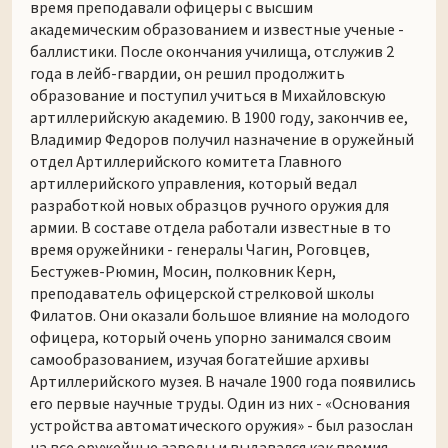
время преподавали офицеры с высшим
академическим образованием и известные ученые -
баллистики. После окончания училища, отслужив 2
года в лейб-гвардии, он решил продолжить
образование и поступил учиться в Михайловскую
артиллерийскую академию. В 1900 году, закончив ее,
Владимир Федоров получил назначение в оружейный
отдел Артиллерийского комитета Главного
артиллерийского управления, который ведал
разработкой новых образцов ручного оружия для
армии. В составе отдела работали известные в то
время оружейники - генералы Чагин, Роговцев,
Бестужев-Рюмин, Мосин, полковник Керн,
преподаватель офицерской стрелковой школы
Филатов. Они оказали большое влияние на молодого
офицера, который очень упорно занимался своим
самообразованием, изучая богатейшие архивы
Артиллерийского музея. В начале 1900 года появились
его первые научные труды. Один из них - «Основания
устройства автоматического оружия» - был разослан