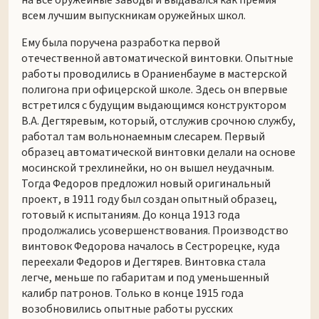
на все оружейные заводы и выдавался как премия
всем лучшим выпускникам оружейных школ.
Ему была поручена разработка первой
отечественной автоматической винтовки. Опытные
работы проводились в Ораниенбауме в мастерской
полигона при офицерской школе. Здесь он впервые
встретился с будущим выдающимся конструктором
В.А. Дегтяревым, который, отслужив срочною службу,
работал там вольнонаемным слесарем. Первый
образец автоматической винтовки делали на основе
мосинской трехлинейки, но он вышел неудачным.
Тогда Федоров предложил новый оригинальный
проект, в 1911 году был создан опытный образец,
готовый к испытаниям. До конца 1913 года
продолжались усовершенствования. Производство
винтовок Федорова началось в Сестрорецке, куда
переехали Федоров и Дегтярев. Винтовка стала
легче, меньше по габаритам и под уменьшенный
калибр патронов. Только в конце 1915 года
возобновились опытные работы русских