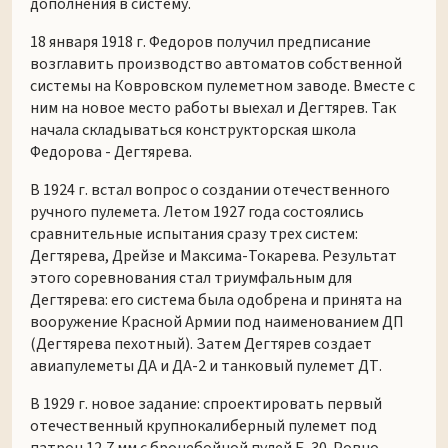
дополнения в систему.
18 января 1918 г. Федоров получил предписание
возглавить производство автоматов собственной
системы на Ковровском пулеметном заводе. Вместе с
ним на новое место работы выехал и Дегтярев. Так
начала складываться конструкторская школа
Федорова - Дегтярева.
В 1924 г. встал вопрос о создании отечественного
ручного пулемета. Летом 1927 года состоялись
сравнительные испытания сразу трех систем:
Дегтярева, Дрейзе и Максима-Токарева. Результат
этого соревнования стал триумфальным для
Дегтярева: его система была одобрена и принята на
вооружение Красной Армии под наименованием ДП
(Дегтярева пехотный). Затем Дегтярев создает
авиапулеметы ДА и ДА-2 и танковый пулемет ДТ.
В 1929 г. новое задание: спроектировать первый
отечественный крупнокалиберный пулемет под
патрон 12,7 мм с бронебойной пулей Б-30. Ровно