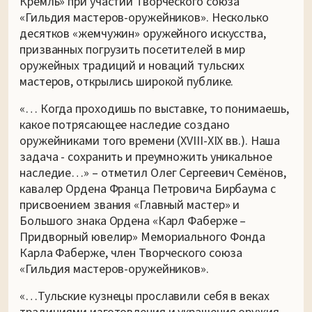
Кремль» при участии Творческого союза
«Гильдия мастеров-оружейников». Несколько
десятков «жемчужин» оружейного искусства,
призванных погрузить посетителей в мир
оружейных традиций и новаций тульских
мастеров, открылись широкой публике.
«… Когда проходишь по выставке, то понимаешь,
какое потрясающее наследие создано
оружейниками того времени (XVIII-XIX вв.). Наша
задача - сохранить и преумножить уникальное
наследие…» – отметил Олег Сергеевич Семёнов,
кавалер Ордена Франца Петровича Бирбаума с
присвоением звания «Главный мастер» и
Большого знака Ордена «Карл Фаберже –
Придворный ювелир» Мемориального Фонда
Карла Фаберже, член Творческого союза
«Гильдия мастеров-оружейников».
«…Тульские кузнецы прославили себя в веках