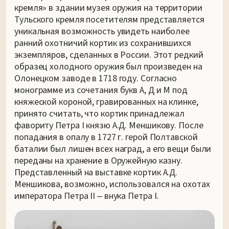
кремля» в здании музея оружия на территории
Тульского кремля посетителям представляется
уникальная возможность увидеть наиболее
ранний охотничий кортик из сохранившихся
экземпляров, сделанных в России. Этот редкий
образец холодного оружия был произведен на
Олонецком заводе в 1718 году. Согласно
монограмме из сочетания букв А, Д и М под
княжеской короной, гравированных на клинке,
принято считать, что кортик принадлежал
фавориту Петра I князю А.Д. Меншикову. После
попадания в опалу в 1727 г. герой Полтавской
баталии был лишен всех наград, а его вещи были
переданы на хранение в Оружейную казну.
Представленный на выставке кортик А.Д.
Меншикова, возможно, использовался на охотах
императора Петра II ‒ внука Петра I.