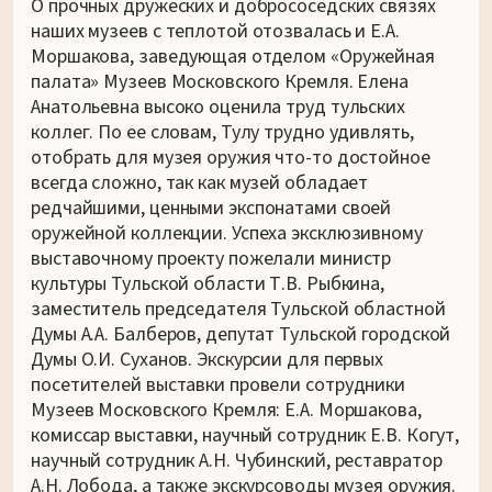
О прочных дружеских и добрососедских связях
наших музеев с теплотой отозвалась и Е.А.
Моршакова, заведующая отделом «Оружейная
палата» Музеев Московского Кремля. Елена
Анатольевна высоко оценила труд тульских
коллег. По ее словам, Тулу трудно удивлять,
отобрать для музея оружия что-то достойное
всегда сложно, так как музей обладает
редчайшими, ценными экспонатами своей
оружейной коллекции. Успеха эксклюзивному
выставочному проекту пожелали министр
культуры Тульской области Т.В. Рыбкина,
заместитель председателя Тульской областной
Думы А.А. Балберов, депутат Тульской городской
Думы О.И. Суханов. Экскурсии для первых
посетителей выставки провели сотрудники
Музеев Московского Кремля: Е.А. Моршакова,
комиссар выставки, научный сотрудник Е.В. Когут,
научный сотрудник А.Н. Чубинский, реставратор
А.Н. Лобода, а также экскурсоводы музея оружия.