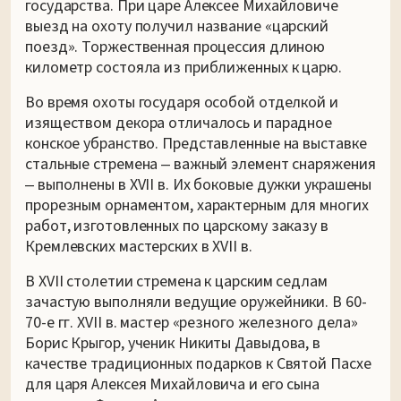
государства. При царе Алексее Михайловиче
выезд на охоту получил название «царский
поезд». Торжественная процессия длиною
километр состояла из приближенных к царю.
Во время охоты государя особой отделкой и
изяществом декора отличалось и парадное
конское убранство. Представленные на выставке
стальные стремена ‒ важный элемент снаряжения
‒ выполнены в XVII в. Их боковые дужки украшены
прорезным орнаментом, характерным для многих
работ, изготовленных по царскому заказу в
Кремлевских мастерских в XVII в.
В XVII столетии стремена к царским седлам
зачастую выполняли ведущие оружейники. В 60-
70-е гг. XVII в. мастер «резного железного дела»
Борис Крыгор, ученик Никиты Давыдова, в
качестве традиционных подарков к Святой Пасхе
для царя Алексея Михайловича и его сына