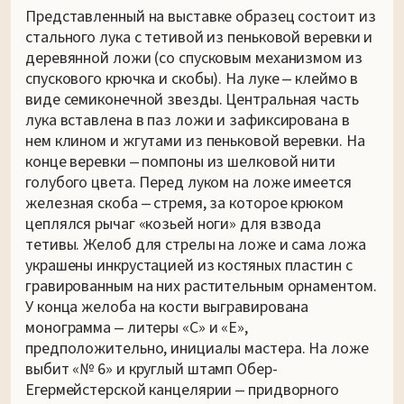
Представленный на выставке образец состоит из
стального лука с тетивой из пеньковой веревки и
деревянной ложи (со спусковым механизмом из
спускового крючка и скобы). На луке ‒ клеймо в
виде семиконечной звезды. Центральная часть
лука вставлена в паз ложи и зафиксирована в
нем клином и жгутами из пеньковой веревки. На
конце веревки ‒ помпоны из шелковой нити
голубого цвета. Перед луком на ложе имеется
железная скоба ‒ стремя, за которое крюком
цеплялся рычаг «козьей ноги» для взвода
тетивы. Желоб для стрелы на ложе и сама ложа
украшены инкрустацией из костяных пластин с
гравированным на них растительным орнаментом.
У конца желоба на кости выгравирована
монограмма ‒ литеры «C» и «E»,
предположительно, инициалы мастера. На ложе
выбит «№ 6» и круглый штамп Обер-
Егермейстерской канцелярии ‒ придворного