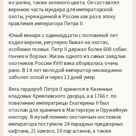
из шелка, также зеленого цвета. Он составлял
верхнюю часть мундира для императорской
охоты, учрежденной в России как раз в эпоху
правления императора Петра II.
Юный монарх с одиннадцати с половиной лет
ездил верхом, регулярно бывал на охотах,
особенно псовых. Петр II держал более 600 собак:
гончих и борзых. Жизнь одного из самых заядлых
охотников России XVIII века оборвалась очень
рано. В 14 лет молодой император неожиданно
заболел оспой и через 12 дней умер.
Весь гардероб Петра II хранился в Казенных
кладовых Кремлевского дворца, а в 1766 г. по
повелению императрицы Екатерины II был
отослан для хранения в Мастерскую и Оружейную
контору. В музей помимо охотничьих костюмов
императора поступили 24 парадных придворных
кафтана, 21 камзол, 10 пар штанов, а также