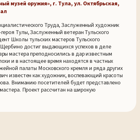
ый музей оружия», г. Тула, ул. Октябрьская,
зал
оциалистического Труда, Заслуженный художник
героя Тулы, Заслуженный ветеран Тульского
дент Школы тульских мастеров Тульского
. Щербино достиг выдающихся успехов в деле
вры мастера преподносились в дар известным
охи и в настоящее время находятся в частных
ужейной палаты Московского кремля и ряда других
вич известен как художник, воспевающий красоты
рова. Вниманию посетителей будет представлено
 мастера. Проект рассчитан на широкую