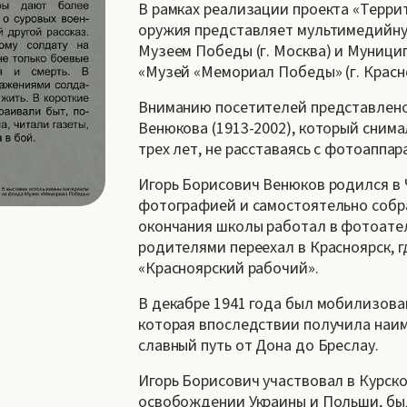
В рамках реализации проекта «Терри
оружия представляет мультимедийную
Музеем Победы (г. Москва) и Муниц
«Музей «Мемориал Победы» (г. Красн
Вниманию посетителей представлено
Венюкова (1913-2002), который сним
трех лет, не расставаясь с фотоаппа
Игорь Борисович Венюков родился в 
фотографией и самостоятельно собр
окончания школы работал в фотоатель
родителями переехал в Красноярск, 
«Красноярский рабочий».
В декабре 1941 года был мобилизова
которая впоследствии получила наим
славный путь от Дона до Бреслау.
Игорь Борисович участвовал в Курско
освобождении Украины и Польши, был