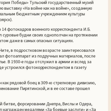
тория Победы» Тульский государственный музей
 выставку «На войне как на войне», созданную
ипальным бюджетным учреждением культуры
оярск).
 14 фотокадров военного корреспондента И.Б.
ал суровые будни своих однополчан на протяжении
ратом даже в самых опасных ситуациях.
Чите, в подростковом возрасте заинтересовался
ал фотоаппарат из подручных материалов, после
е. В 1930-е годы отслужил в армии и вслед за
где устроился фотокорреспондентом в газету
н как рядовой боец в 309-ю стрелковую дивизию,
енование Пирятинской, и в ее составе прошел
й битве, форсировании Днепра, Вислы и Одера,
 награжден медалями «За боевые заслуги» и «За