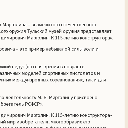
Марголина – знаменитого отечественного
вого оружия Тульский музей оружия представляет
димирович Марголин. К 115-летию конструктора».
овича – это пример небывалой силы воли и
жкий недуг (потеря зрения в возрасте
различных моделей спортивных пистолетов и
упных международных соревнованиях, так и для
ю деятельность М. В. Марголину присвоено
обретатель РСФСР».
димирович Марголин. К 115-летию конструктора»
ий мир изобретателя, многообразие его