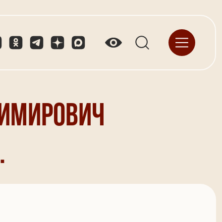
димирович
.