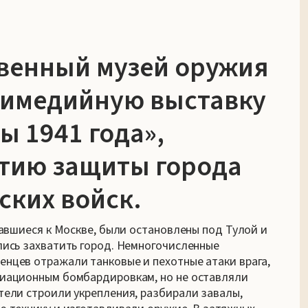
твенный музей оружия
тимедийную выставку
ы 1941 года»,
тию защиты города
ских войск.
вавшиеся к Москве, были остановлены под Тулой и
лись захватить город. Немногочисленные
нцев отражали танковые и пехотные атаки врага,
виационным бомбардировкам, но не оставляли
тели строили укрепления, разбирали завалы,