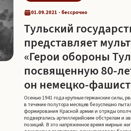
01.09.2021 - бессрочно
Тульский государс
представляет муль
«Герои обороны Тул
посвященную 80-ле
он немецко-фашист
Осенью 1941 года крупные германские силы, р
в течение полутора месяцев безуспешно пыта
формирования Красной армии и отряды ополче
подвергались артиллерийским обстрелам и а
позиций. В это напряженное время мирные жи