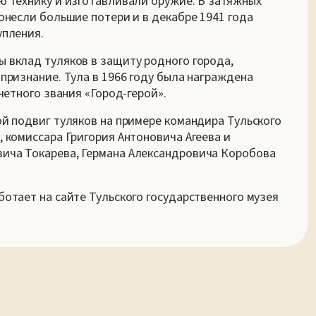
ю технику и изготавливали оружие. В затяжных
онесли большие потери и в декабре 1941 года
упления.
 вклад туляков в защиту родного города,
признание. Тула в 1966 году была награждена
четного звания «Город-герой».
й подвиг туляков на примере командира Тульского
 комиссара Григория Антоновича Агеева и
ича Токарева, Германа Александровича Коробова
отает на сайте Тульского государственного музея