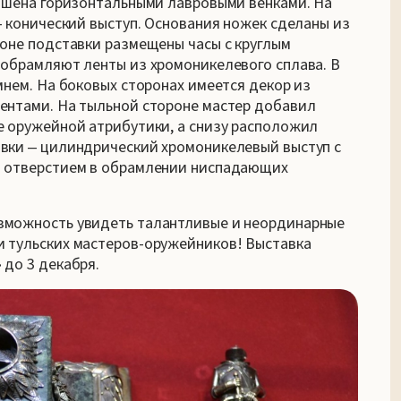
рашена горизонтальными лавровыми венками. На
‒ конический выступ. Основания ножек сделаны из
роне подставки размещены часы с круглым
 обрамляют ленты из хромоникелевого сплава. В
мнем. На боковых сторонах имеется декор из
ентами. На тыльной стороне мастер добавил
е оружейной атрибутики, а снизу расположил
авки ‒ цилиндрический хромоникелевый выступ с
м отверстием в обрамлении ниспадающих
зможность увидеть талантливые и неординарные
и тульских мастеров-оружейников! Выставка
 до 3 декабря.