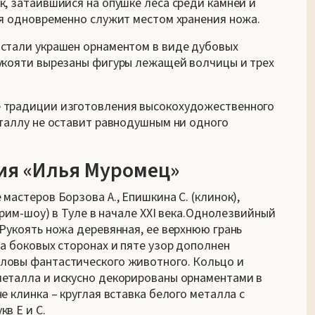
к, затаившийся на опушке леса среди камней и
ая одновременно служит местом хранения ножа.
 стали украшен орнаментом в виде дубовых
рукояти вырезаны фигуры лежащей волчицы и трех
 традиции изготовления высокохудожественного
еталлу не оставит равнодушным ни одного
ия «Илья Муромец»
мастеров Борзова А., Епишкина С. (клинок),
крим-шоу) в Туле в начале XXI века.Однолезвийный
 Рукоять ножа деревянная, ее верхнюю грань
а боковых сторонах и пяте узор дополнен
ловы фантастического животного. Кольцо и
металла и искусно декорированы орнаментами в
е клинка – круглая вставка белого металла с
в Е и С.