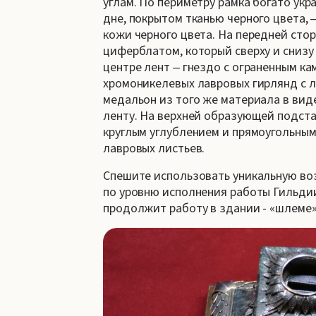
углам. По периметру рамка богато ук
дне, покрытом тканью черного цвета, 
кожи черного цвета. На передней сто
циферблатом, который сверху и снизу
центре лент ‒ гнездо с ограненным ка
хромоникелевых лавровых гирлянд с л
медальон из того же материала в вид
ленту. На верхней образующей подст
круглым углублением и прямоугольны
лавровых листьев.
Спешите использовать уникальную во
по уровню исполнения работы Гильди
продолжит работу в здании - «шлеме»