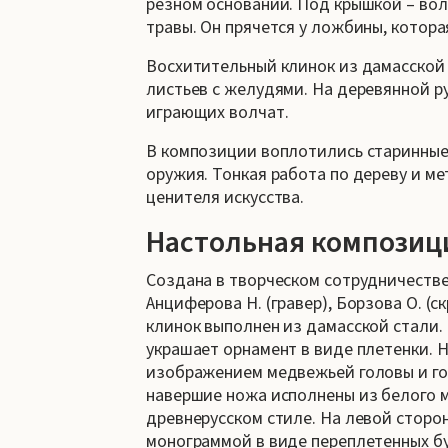
резном основании. Под крышкой – вол
травы. Он прячется у ложбины, котор
Восхитительный клинок из дамасской
листьев с желудями. На деревянной 
играющих волчат.
В композиции воплотились старинные
оружия. Тонкая работа по дереву и м
ценителя искусства.
Настольная композиц
Создана в творческом сотрудничестве 
Анциферова Н. (гравер), Борзова О. (с
клинок выполнен из дамасской стали.
украшает орнамент в виде плетенки. Н
изображением медвежьей головы и го
навершие ножа исполнены из белого 
древнерусском стиле. На левой сторон
монограммой в виде переплетенных бук