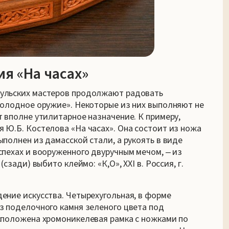
я «На часах»
ульских мастеров продолжают радовать
холодное оружие». Некоторые из них выполняют не
т вполне утилитарное назначение. К примеру,
 Ю.Б. Костелова «На часах». Она состоит из ножа
полнен из дамасской стали, а рукоять в виде
спехах и вооруженного двуручным мечом, ‒ из
сзади) выбито клеймо: «К,О», XXI в. Россия, г.
ение искусства. Четырехугольная, в форме
з поделочного камня зеленого цвета под
сположена хромоникелевая рамка с ножками по