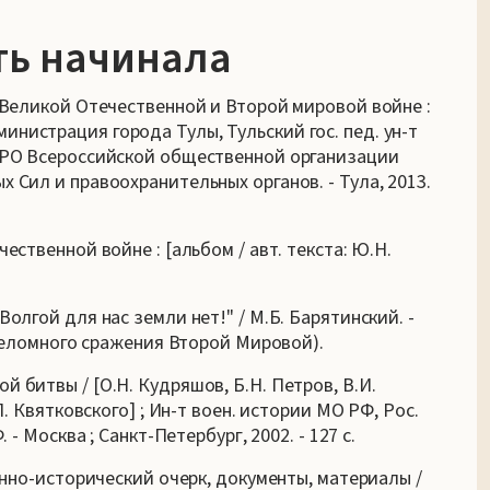
ть начинала
в Великой Отечественной и Второй мировой войне :
нистрация города Тулы, Тульский гос. пед. ун-т
 ТРО Всероссийской общественной организации
 Сил и правоохранительных органов. - Тула, 2013.
ественной войне : [альбом / авт. текста: Ю.Н.
Волгой для нас земли нет!" / М.Б. Барятинский. -
переломного сражения Второй Мировой).
ой битвы / [О.Н. Кудряшов, Б.Н. Петров, В.И.
П. Квятковского] ; Ин-т воен. истории МО РФ, Рос.
 - Москва ; Санкт-Петербург, 2002. - 127 с.
оенно-исторический очерк, документы, материалы /