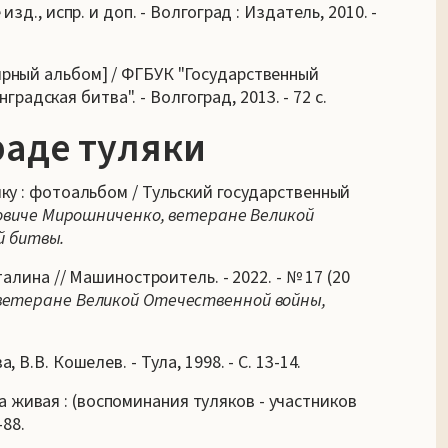
-е изд., испр. и доп. - Волгоград : Издатель, 2010. -
лярный альбом] / ФГБУК "Государственный
дская битва". - Волгоград, 2013. - 72 с.
раде туляки
ику : фотоальбом / Тульский государственный
овиче Мирошниченко, ветеране Великой
й битвы.
аталина // Машиностроитель. - 2022. - № 17 (20
ветеране Великой Отечественной войны,
 В.В. Кошелев. - Тула, 1998. - С. 13-14.
 живая : (воспоминания туляков - участников
-88.