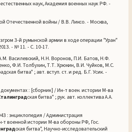
я естественных наук, Академия военных наук РФ. -
й Отечественной войны / В.В. Ликсо. - Москва,
азгром 3-й румынской армии в ходе операции "Уран"
3. - № 11. - С. 10-17.
.М. Василевский, Н.Н. Воронов, П.И. Батов, Н.Ф.
енко, Ф.И. Толбухин, Т.Т. Хрюкин, В.И. Чуйков, М.С.
кая битва" ; авт. вступ. ст. и ред. Б.Г. Усик. -
документах : [сборник] / Ин-т воен. истории М-ва
Сталинград
ская битва" ; рук. авт. коллектива А.А.
943 : энциклопедия / Администрация
н-т военной истории М-ва обороны РФ, Гос.
инград
ская битва", Научно-исследовательский