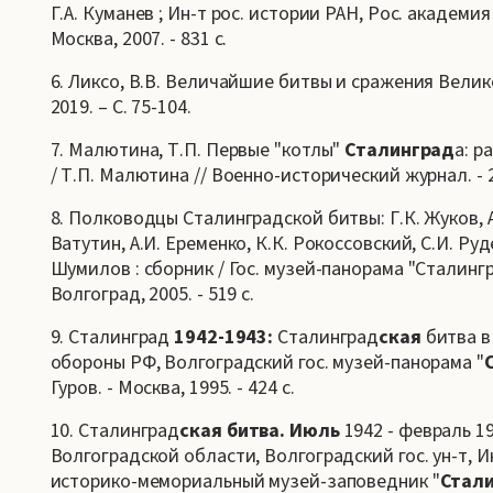
Г.А. Куманев ; Ин-т рос. истории РАН, Рос. академи
Москва, 2007. - 831 с.
6. Ликсо, В.В. Величайшие битвы и сражения Велико
2019. – С. 75-104.
7. Малютина, Т.П. Первые "котлы"
Сталинград
а: р
/ Т.П. Малютина // Военно-исторический журнал. - 201
8. Полководцы Сталинградской битвы: Г.К. Жуков, А
Ватутин, А.И. Еременко, К.К. Рокоссовский, С.И. Руд
Шумилов : сборник / Гос. музей-панорама "Сталинградс
Волгоград, 2005. - 519 с.
9. Сталинград
1942-1943:
Сталинград
ская
битва в 
обороны РФ, Волгоградский гос. музей-панорама "
Гуров. - Москва, 1995. - 424 с.
10. Сталинград
ская битва. Июль
1942 - февраль 1
Волгоградской области, Волгоградский гос. ун-т, И
историко-мемориальный музей-заповедник "
Стал