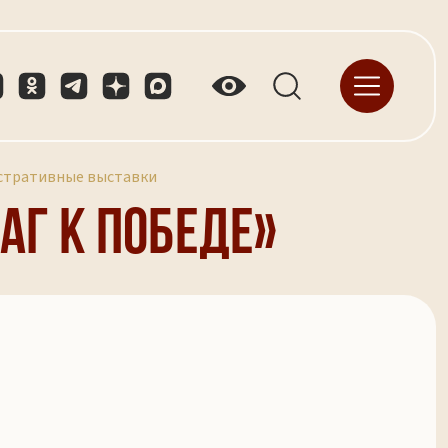
стративные выставки
аг к Победе»