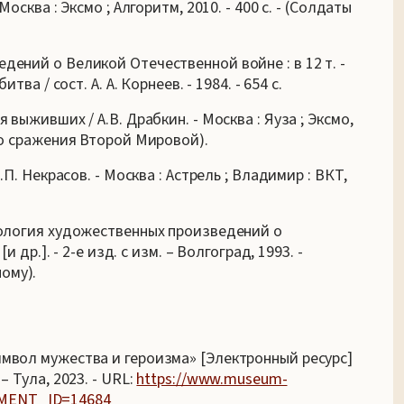
Москва : Эксмо ; Алгоритм, 2010. - 400 с. - (Солдаты
дений о Великой Отечественной войне : в 12 т. -
тва / сост. А. А. Корнеев. - 1984. - 654 с.
 выживших / А.В. Драбкин. - Москва : Яуза ; Эксмо,
ого сражения Второй Мировой).
.П. Некрасов. - Москва : Астрель ; Владимир : ВКТ,
нтология художественных произведений о
и др.]. - 2-е изд. с изм. – Волгоград, 1993. -
ому).
имвол мужества и героизма» [Электронный ресурс]
– Тула, 2023. - URL:
https://www.museum-
ELEMENT_ID=14684