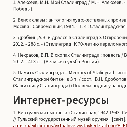
1. Алексеев, М.Н. Мой Сталинград / М.Н. Алексеев. - 
Победы).
2. Венок славы : антология художественных произве
Москва : Современник, 1984. - Т. 4 : Сталинградская би
3. Драбкин, А.В. Я дрался в Сталинграде. Откровения
2012. - 288 с. - (Сталинград. К 70-летию переломн
4. Некрасов, В.П. В окопах Сталинграда : повесть / В
2012. - 413 с. - (Великая судьба России).
5. Память Сталинграда = Memory of Stalingrad : а
Сталинградской битве : в 3 т. / сост.: В.Н. Дроботов [
(Защитнику Сталинграда) (Полвека подвигу народн
Интернет-ресурсы
1. Виртуальная выставка «Сталинград 1942-1943. С
// Тульский государственный музей оружия : [сайт]. 
arms.ru/exhibitions/virtualnye-vystavki/detail.php?