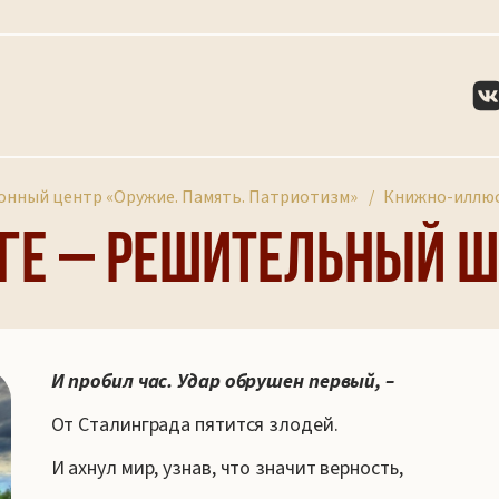
нный центр «Оружие. Память. Патриотизм»
Книжно-иллю
ге – решительный ш
И пробил час. Удар обрушен первый, –
От Сталинграда пятится злодей.
И ахнул мир, узнав, что значит верность,