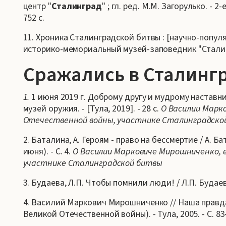
центр "
Сталинград
" ; гл. ред. М.М. Загорулько. - 2
752 с.
11. Хроника Сталинградской битвы : [научно-попу
историко-мемориальный музей-заповедник "Сталингра
Сражались в Сталинг
1.
1 июня 2019 г. Доброму другу и мудрому наставн
музей оружия. - [Тула, 2019]. - 28 с.
О Василии Марк
Отечественной войны, участнике Сталинградско
2. Баталина, А. Героям - право на бессмертие / А. Б
июня). - С. 4.
О Василии Марковиче Мирошниченко, 
участнике Сталинградской битвы
3. Будаева, Л.П. Чтобы помнили люди! / Л.П. Будаева,
4. Василий Маркович Мирошниченко // Наша правда
Великой Отечественной войны). - Тула, 2005. - С. 83