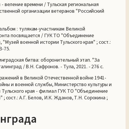
- веление времени / Тульская региональная
твенной организации ветеранов "Российский
альбом : тулякам-участникам Великой
ронта посвящается / ГУК ТО "Объединение
"Музей военной истории Тульского края" ; сост.:
3-75.
линградская битва: оборонительный этап. "За
линград / В.Н. Сафронов. - Тула, 2021. - 276 с.
 сражений в Великой Отечественной войне 1941-
войны и военной службы, Министерство культуры и
 Тульского края - филиал ГУК ТО "Объединение
сост.: А.Г. Белов, И.К. Жданов, Т.Н. Сорокина ;
инграда