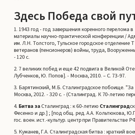
* * *
Здесь Победа свой пу
1. 1943 год - год завершения коренного перелома 
материалы научно-практической конференции / Адми
им. Л.Н. Толстого, Тульское городское отделение
ветеранов (пенсионеров) войны, труда, Вооруженных
- 120 с.
2. 7 великих побед и еще 42 подвига в Великой Отеч
Лубченков, Ю. Попов]. - Москва, 2010. – С. 73-97.
3. Барятинский, М.Б. Сталинградское побоище. "За 
Москва, 2012. - 320 с. - (Сталинград. К 70-летию 
4.
Битва за
Сталинград : к 60-летию
Сталинград
ск
Фесенко и др.] ; [под общ. ред. А.А. Кольтюкова, Ю.
гос. воен. ист.-культур. центр при Правительстве РФ.
5. Куманев, Г.А. Сталинградская битва : краткий в